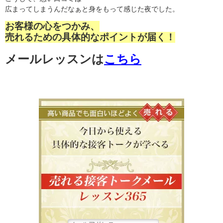
広まってしまうんだなぁと身をもって感じた夜でした。
お客様の心をつかみ、
売れるための具体的なポイントが届く！
メールレッスンは
こちら
高い商品