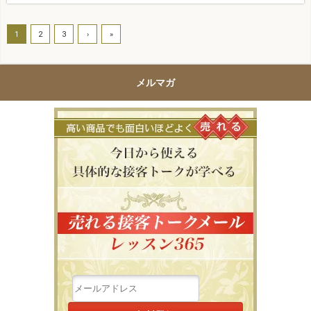
1
2
3
›
»
メルマガ
高い商品で