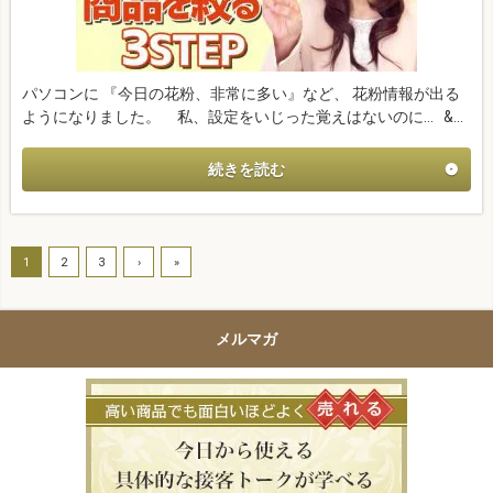
パソコンに 『今日の花粉、非常に多い』など、 花粉情報が出る
ようになりました。 私、設定をいじった覚えはないのに… &…
続きを読む
1
2
3
›
»
メルマガ
高い商品で