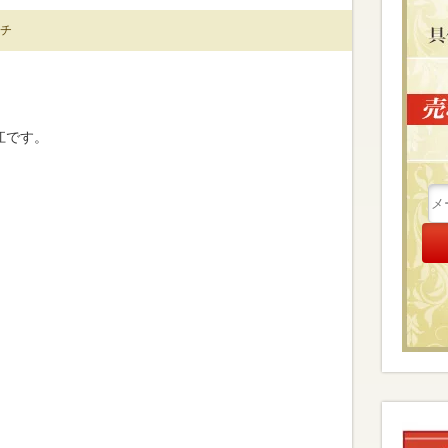
チ
江です。