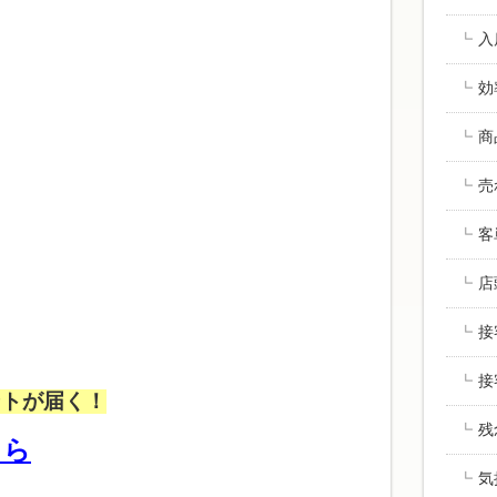
入
効
商
売
客
店
接
接
ントが届く！
残
ちら
気