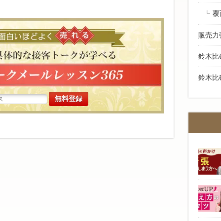
覆
高い商品で
販売力
鈴木比
鈴木比