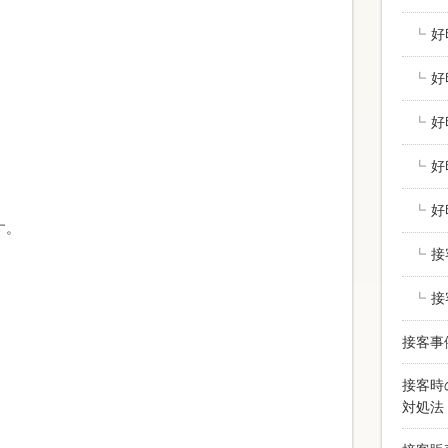
好
。
好
好
好
好
す。
接
接
接客事
接客時
対処法