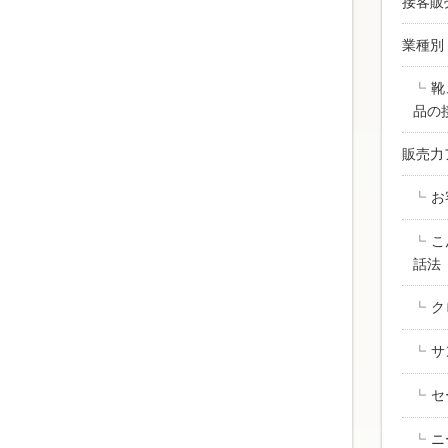
接客販
業種別
靴
品の
販売力
お
こ
話法
ク
サ
セ
ニ