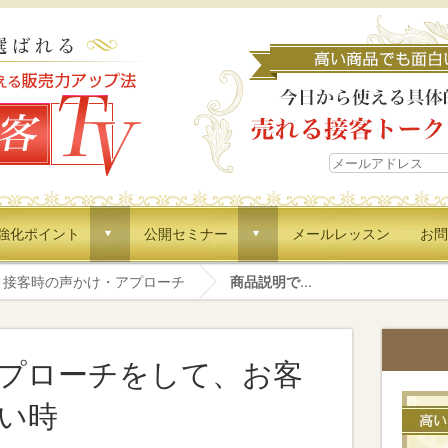
強化ポイント
公開セミナー
メールレッスン
お問
d
d
接客時の声かけ・アプローチ
商品説明で...
プローチをして、お客
い時