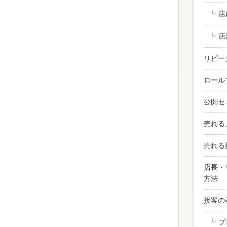
店
店
リピー
ロール
公開セ
売れる
売れる
店長・
方法
接客の
プ