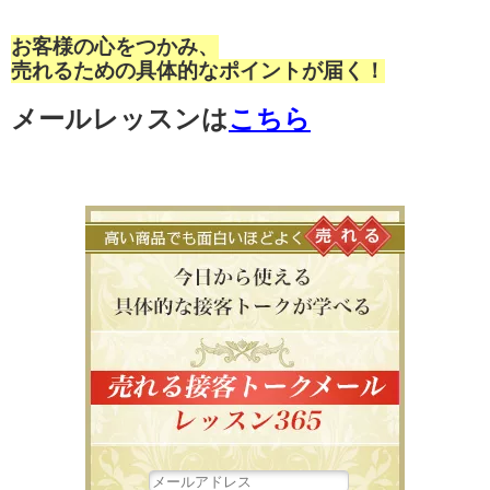
お客様の心をつかみ、
売れるための具体的なポイントが届く！
メールレッスンは
こちら
高い商品