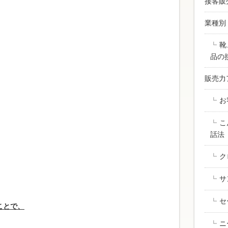
接客販
業種別
靴
品の
販売力
お
こ
話法
ク
サ
セ
ことで、
ニ