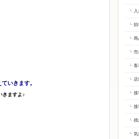
入
効
。
商
売
客
店
えていきます。
接
いきますよ♪
接
残
気