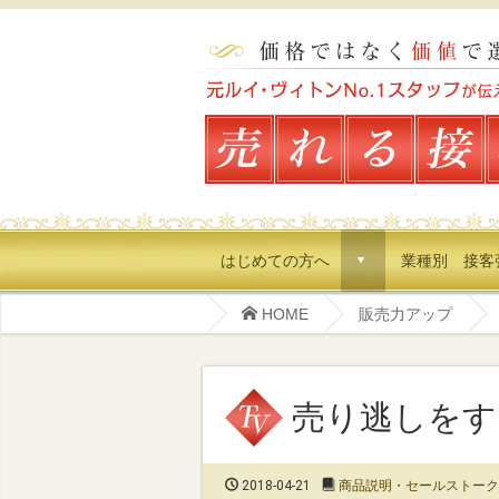
はじめての方へ
業種別 接客
d
HOME
販売力アップ
売り逃しをす
2018-04-21
商品説明・セールストーク