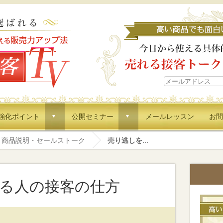
強化ポイント
公開セミナー
メールレッスン
お問
d
d
商品説明・セールストーク
売り逃しを...
る人の接客の仕方