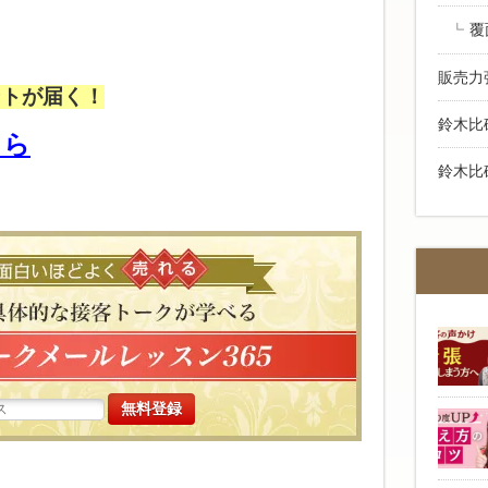
覆
販売力
ントが届く！
鈴木比
ちら
鈴木比
高い商品で