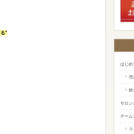
る”
はじめ
売
鈴
サロン
チーム
ス