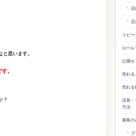
店
店
リピー
ロール
なと
思います。
公開セ
です。
売れる
売れる
か？
店長・
方法
接客の
プ