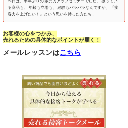
昨日は、半年ぶりの 販売力アップセミナーでした。 扱ってい
る商品も、 年齢も立場も、 経験もバラバラなんですが、 『接
客力を上げたい！』という思いを持った方たち...
お客様の心をつかみ、
売れるための具体的なポイントが届く！
メールレッスンは
こちら
高い商品