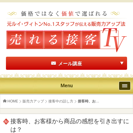
メール講座
Menu
HOME
販売力アップ
接客中の話し方
接客時、お...
接客時、お客様から商品の感想を引き出すに
は？