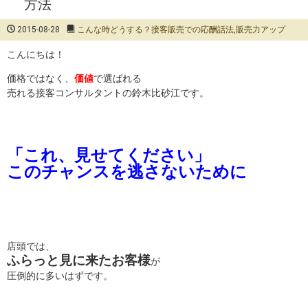
方法
2015-08-28
こんな時どうする？接客販売での応酬話法
,
販売力アップ
こんにちは！
価格ではなく、
価値
で選ばれる
売れる接客コンサルタントの鈴木比砂江です。
「これ、見せてください」
このチャンスを逃さないために
店頭では、
ふらっと見に来たお客様
が
圧倒的に多いはずです。