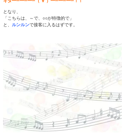
キタ━―━―━―（°∀°）━―━―━―！！
となり、
「こちらは、～で、○○が特徴的で」
と、
ルンルン
で接客に入るはずです。