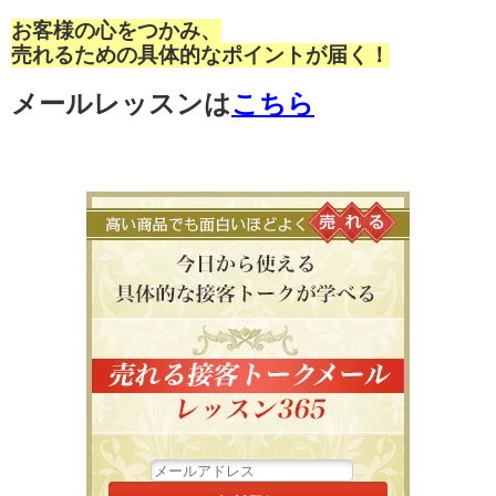
お客様の心をつかみ、
売れるための具体的なポイントが届く！
メールレッスンは
こちら
高い商品