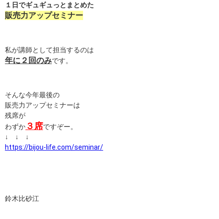
１日でギュギュっとまとめた
販売力アップセミナー
私が講師として担当するのは
年に２回のみ
です。
そんな今年最後の
販売力アップセミナーは
残席が
３席
わずか
ですぞー。
↓ ↓ ↓
https://bijou-life.com/seminar/
鈴木比砂江