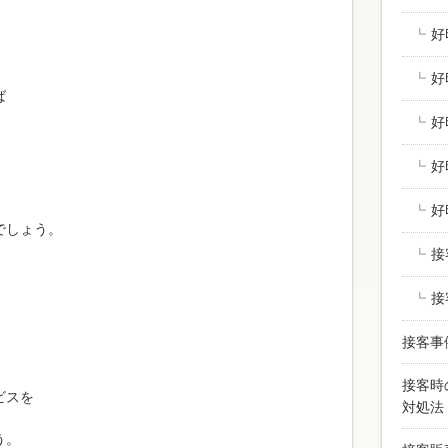
好
好
ば
好
好
」
好
でしょう。
接
接
。
接客事
接客時
ビスを
対処法
う。