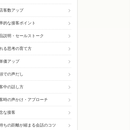
店客数アップ
も面白いほどよく売れる今日から使える具体的な接
率的な接客ポイント
品説明・セールストーク
れる思考の育て方
単価アップ
頭での声だし
客中の話し方
客時の声かけ・アプローチ
念な接客
持ちの距離が縮まる会話のコツ