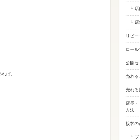
店
店
リピー
ロール
公開セ
あれば、
売れる
売れる
店長・
方法
接客の
プ