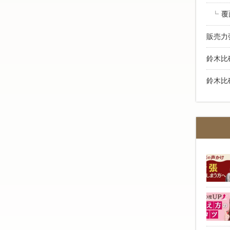
覆
販売力
鈴木比
鈴木比