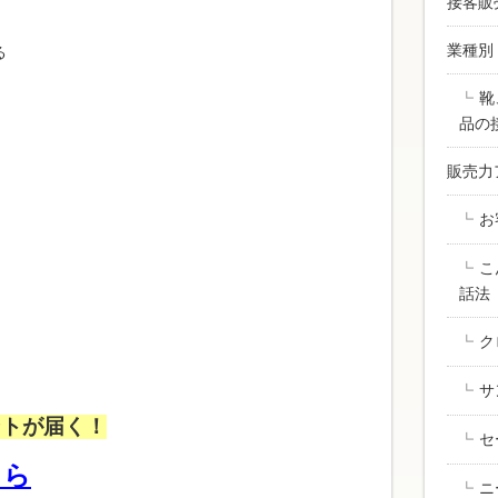
接客販
業種別
る
靴
品の
販売力
お
こ
話法
ク
サ
ントが届く！
セ
ちら
ニ