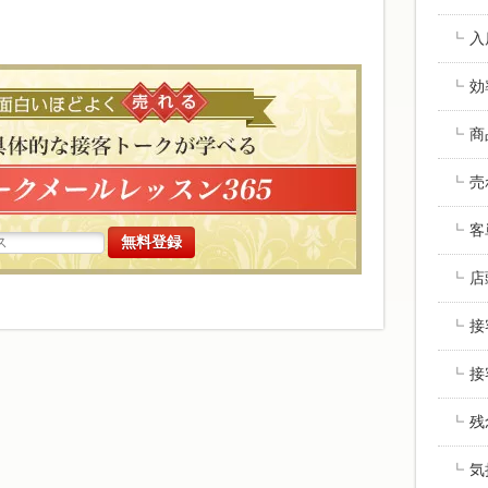
入
高い商品で
効
商
売
客
店
接
接
残
気