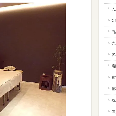
入
効
商
売
客
店
接
接
残
気