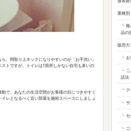
接客販
業種別
靴
品の
販売力
お
なら、間取り上ネックになりやすいのが「お手洗い」
ベストですが、トイレは1箇所しかない自宅も多いの
こ
話法
ク
移動で、あなたの生活空間がお客様の目につきやすく
トイレとなるべく近い部屋を施術スペースにしましょ
サ
セ
ニ