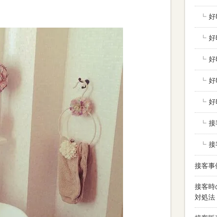
好
好
好
好
好
接
接
接客事
接客時
対処法