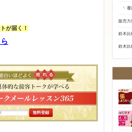
覆
販売力
ントが届く！
鈴木比
ちら
鈴木比
高い商品で