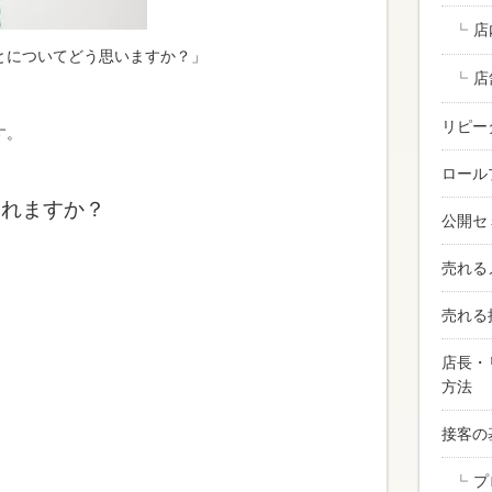
店
とについてどう思いますか？」
店
リピー
す。
ロール
われますか？
公開セ
売れる
売れる
店長・
方法
接客の
プ