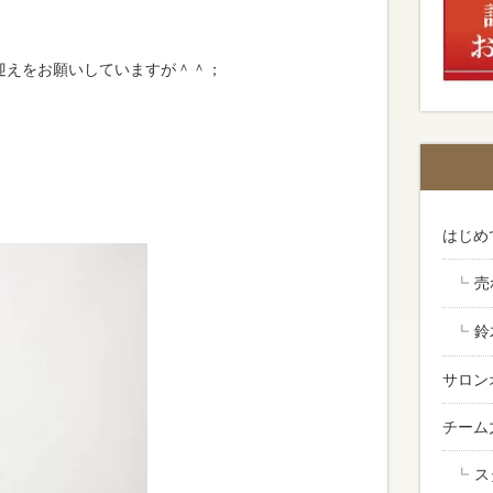
迎えをお願いしていますが＾＾；
。
はじめ
売
鈴
サロン
チーム
ス