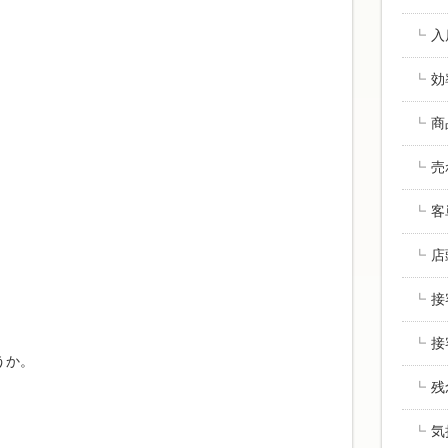
入
効
商
売
客
。
店
接
接
うか。
残
気