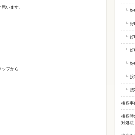
と思います。
好
好
好
好
好
タッフから
接
接
接客事
接客時
対処法