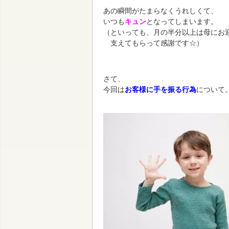
あの瞬間がたまらなくうれしくて、
いつも
キュン
となってしまいます。
（といっても、月の半分以上は母にお
支えてもらって感謝です☆）
さて、
今回は
お客様に手を振る行為
について