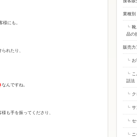
接客販
業種別
お客様にも。
靴
品の
販売力
けられたり、
お
こ
話法
き
なんですね。
ク
サ
客様も手を振ってくださり、
セ
ニ