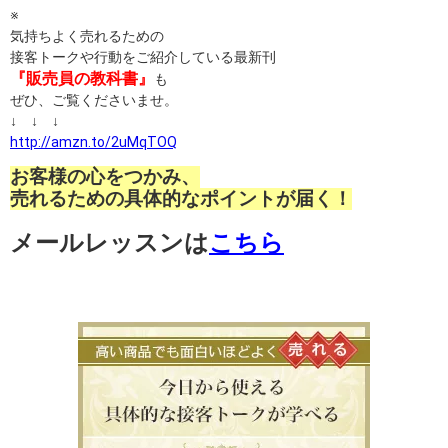
※
気持ちよく売れるための
接客トークや行動をご紹介している最新刊
『販売員の教科書』
も
ぜひ、ご覧くださいませ。
↓ ↓ ↓
http://amzn.to/2uMqTOQ
お客様の心をつかみ、
売れるための具体的なポイントが届く！
メールレッスンは
こちら
高い商品