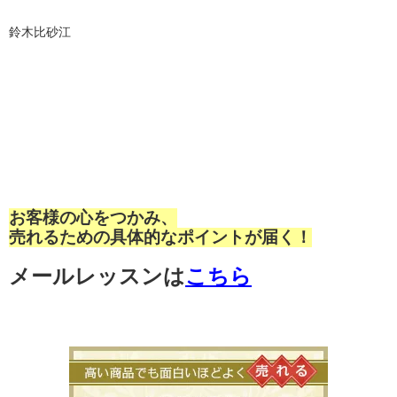
鈴木比砂江
お客様の心をつかみ、
売れるための具体的なポイントが届く！
メールレッスンは
こちら
高い商品