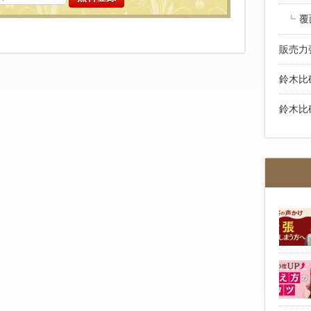
覆
販売力
鈴木比
鈴木比