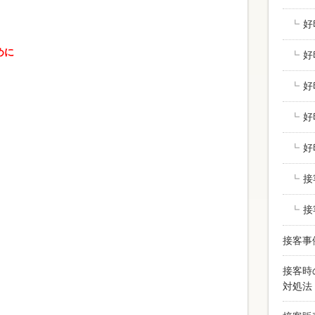
好
めに
好
好
好
好
接
接
接客事
接客時
対処法