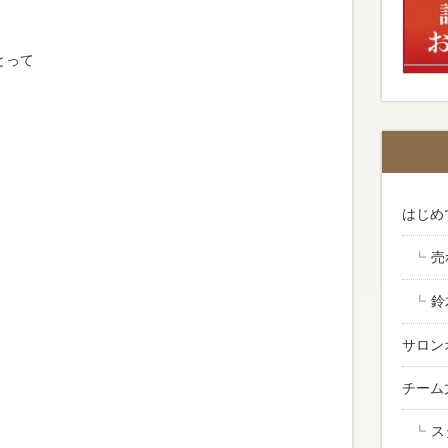
とって
はじめ
売
鈴
サロン
チーム
ス