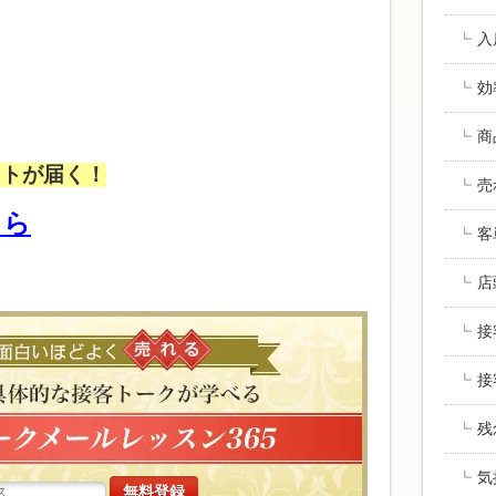
入
効
商
ントが届く！
売
ちら
客
店
高い商品で
接
接
残
気