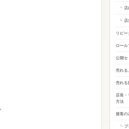
店
店
リピー
ロール
公開セ
売れる
売れる
店長・
方法
？
接客の
プ