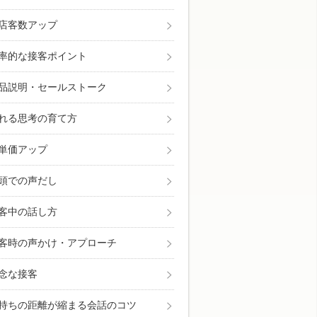
店客数アップ
率的な接客ポイント
品説明・セールストーク
れる思考の育て方
単価アップ
頭での声だし
も面白いほどよく売れる今日から使える具体的な接
客中の話し方
客時の声かけ・アプローチ
念な接客
持ちの距離が縮まる会話のコツ