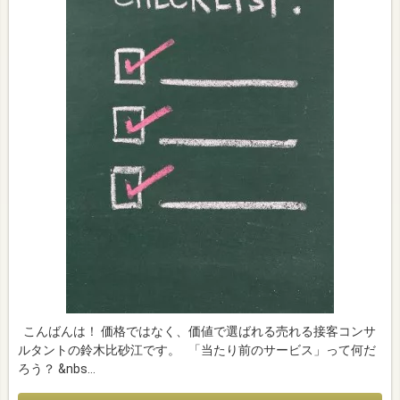
こんばんは！ 価格ではなく、価値で選ばれる売れる接客コンサ
ルタントの鈴木比砂江です。 「当たり前のサービス」って何だ
ろう？ &nbs…