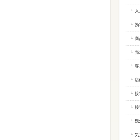
入
効
商
売
客
店
接
接
残
気