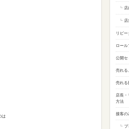
店
店
リピー
ロール
公開セ
売れる
売れる
店長・
方法
接客の
のは
プ