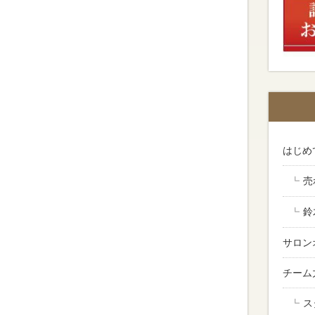
はじめ
売
鈴
サロン
。
チーム
ス