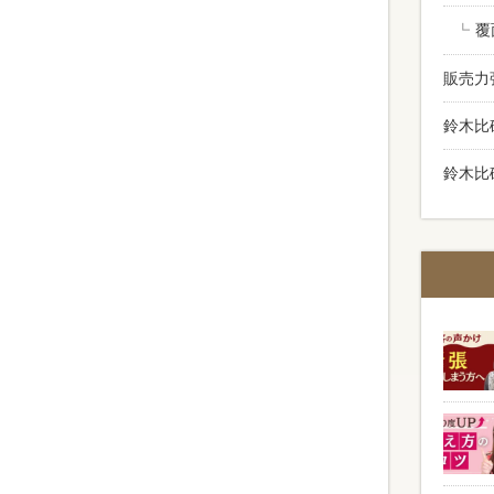
覆
販売力
鈴木比
鈴木比
、