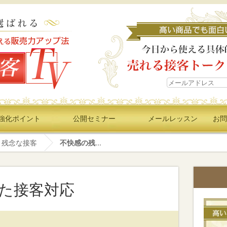
強化ポイント
公開セミナー
メールレッスン
お問
残念な接客
不快感の残...
た接客対応