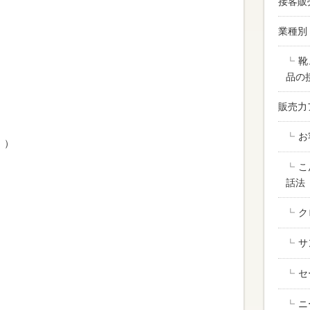
接客販
業種別
靴
品の
販売力
お
；）
こ
話法
ク
サ
セ
ニ