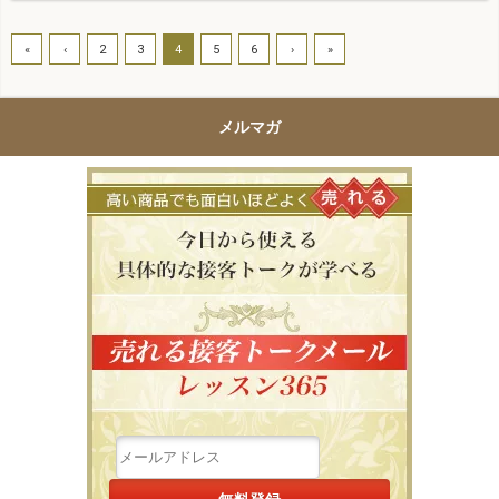
«
‹
2
3
4
5
6
›
»
メルマガ
高い商品で