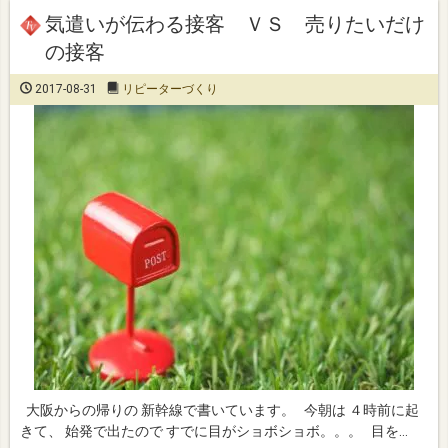
気遣いが伝わる接客 ＶＳ 売りたいだけ
の接客
2017-08-31
リピーターづくり
大阪からの帰りの 新幹線で書いています。 今朝は ４時前に起
きて、 始発で出たので すでに目がショボショボ。。。 目を…