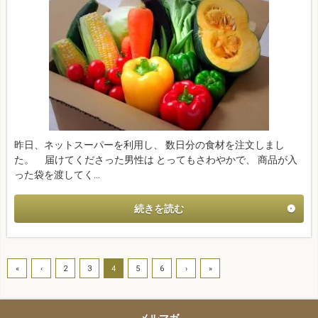
昨日、ネットスーパーを利用し、 数日分の食材を注文しまし
た。 届けてくださった男性は とってもさわやかで、 商品が入
った袋を渡してく…
続きを読む
«
‹
2
3
4
5
6
›
»
メルマガ